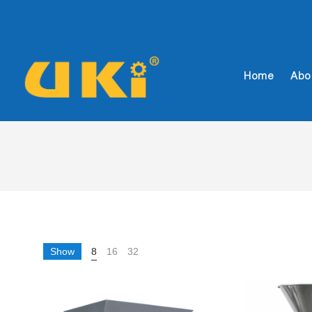
Home
Abo
UKI
FOODS
TECHNOLOGY
Show
8
16
32