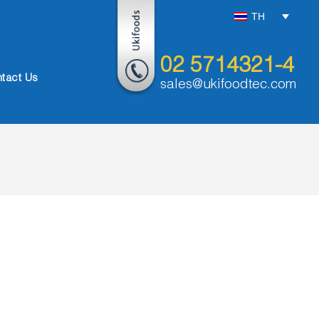
TH
02 5714321-4
tact Us
sales@ukifoodtec.com