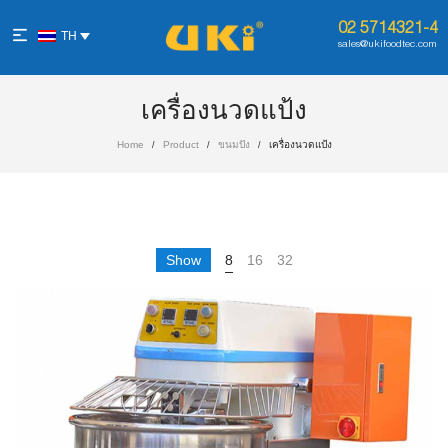
02 5714321-4
TH
sales@ukifoodtec.com
เครื่องนวดแป้ง
Home
Product
ขนมปัง
เครื่องนวดแป้ง
/
/
/
Show
8
16
32