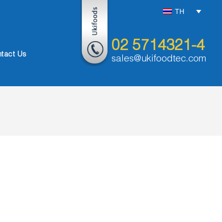
TH
02 5714321-4
tact Us
sales@ukifoodtec.com