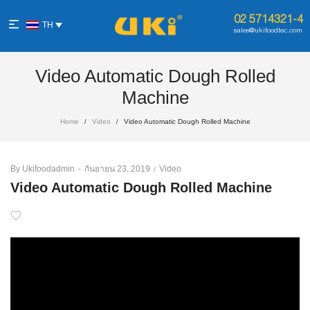
02 5714321-4
TH
sales@ukifoodtec.com
Video Automatic Dough Rolled
Machine
Home
Video
Video Automatic Dough Rolled Machine
/
/
By
Ukifoodadmin
Posted
กันยายน 23, 2019
Posted
Video
on
in
Video Automatic Dough Rolled Machine