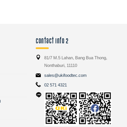
Contact Info 2
81/7 M.5 Lahan, Bang Bua Thong,
Nonthaburi, 11110
sales@ukifoodtec.com
02 571 4321
ี