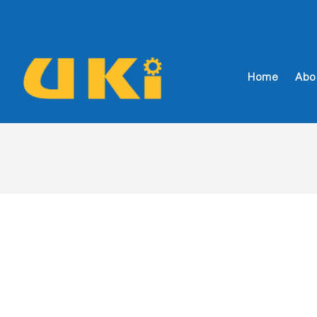
Home
Abo
ukifood