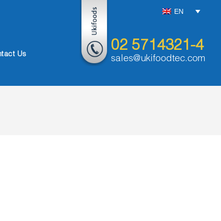
EN
02 5714321-4
tact Us
sales@ukifoodtec.com