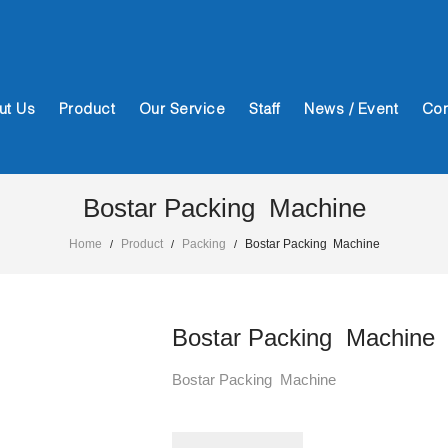
ut Us
Product
Our Service
Staff
News / Event
Con
Bostar Packing Machine
Home
Product
Packing
Bostar Packing Machine
/
/
/
Bostar Packing Machine
Bostar Packing Machine