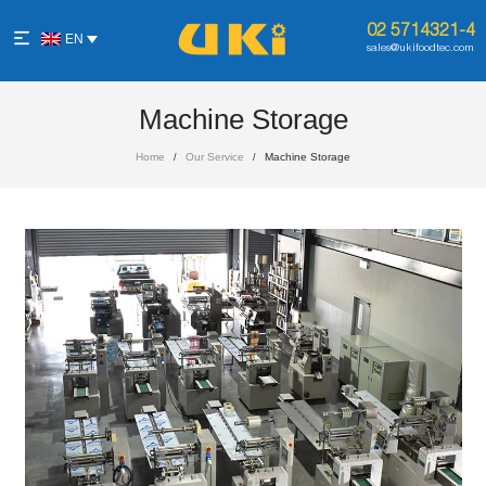
02 5714321-4
EN
sales@ukifoodtec.com
Machine Storage
Home
Our Service
Machine Storage
/
/