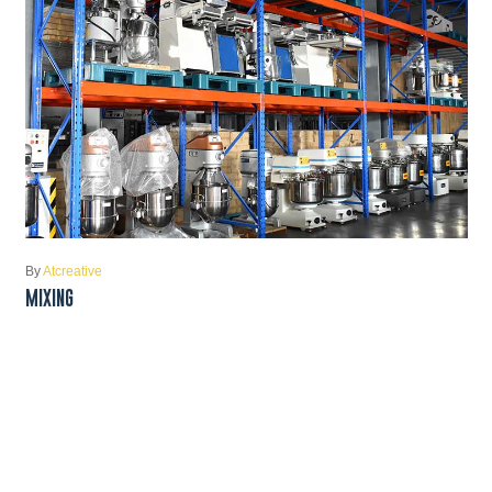
By
Atcreative
MIXING