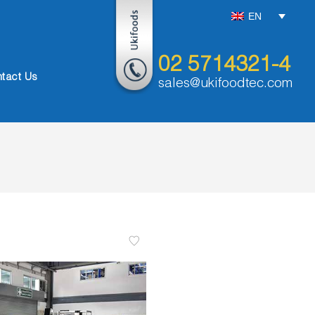
EN
02 5714321-4
tact Us
sales@ukifoodtec.com