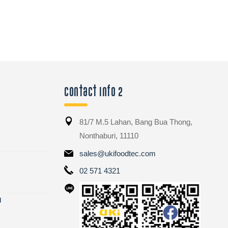
Contact Info 2
81/7 M.5 Lahan, Bang Bua Thong,
Nonthaburi, 11110
sales@ukifoodtec.com
02 571 4321
ี