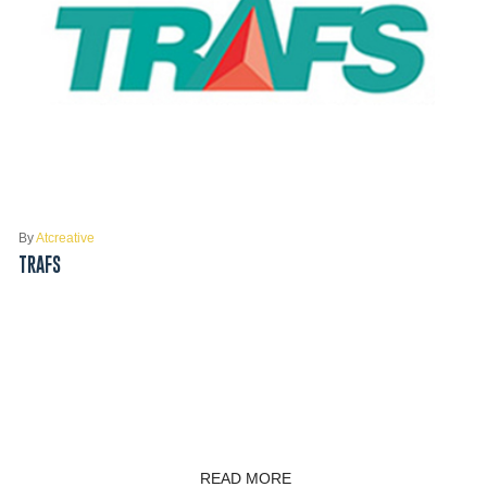
By
Atcreative
TRAFS
READ MORE